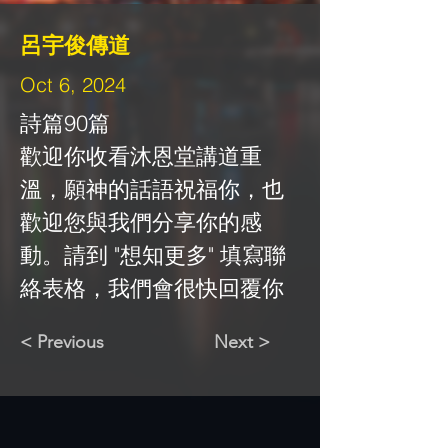
呂宇俊傳道
Oct 6, 2024
詩篇90篇
歡迎你收看沐恩堂講道重
溫，願神的話語祝福你，也
歡迎您與我們分享你的感
動。請到 "想知更多" 填寫聯
絡表格，我們會很快回覆你
< Previous
Next >