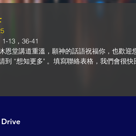
士
25
-13，36-41 
沐恩堂講道重溫，願神的話語祝福你，也歡迎
請到 “想知更多" 。填寫聯絡表格，我們會很快
 Drive