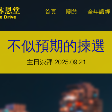
首頁
關於
全年讀經
不似預期的揀選
主日崇拜 2025.09.21