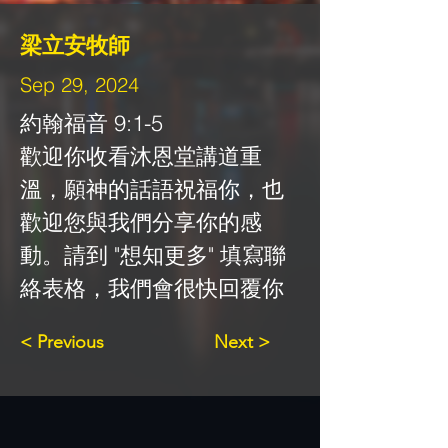
梁立安牧師
Sep 29, 2024
約翰福音 9:1-5
歡迎你收看沐恩堂講道重
溫，願神的話語祝福你，也
歡迎您與我們分享你的感
動。請到 "想知更多" 填寫聯
絡表格，我們會很快回覆你
< Previous
Next >