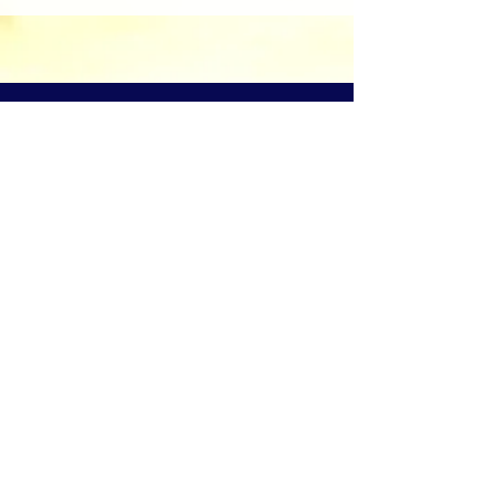
​溫哥華基督教沐恩堂
Grace Church on The
Drive
1720 Graveley Street
Vancouver BC
Canada
V5L 3B1
Tel:
(604) 254-2772
office@gcdrive.org