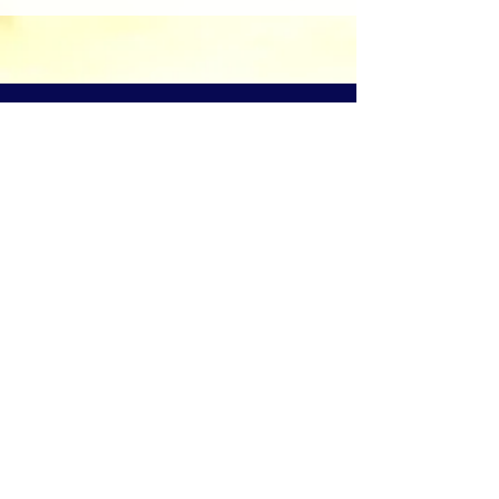
​溫哥華基督教沐恩堂
Grace Church on The
Drive
1720 Graveley Street
Vancouver BC
Canada
V5L 3B1
Tel:
(604) 254-2772
office@gcdrive.org