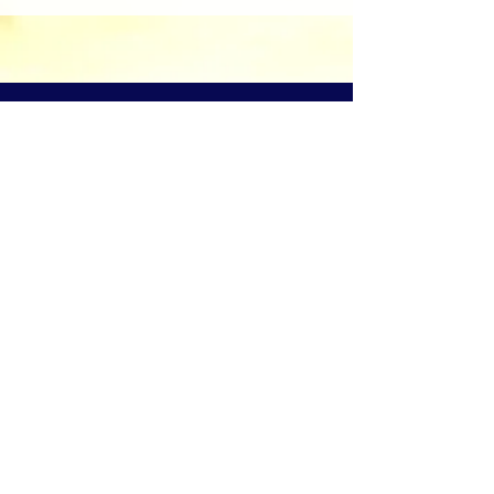
​溫哥華基督教沐恩堂
Grace Church on The
Drive
1720 Graveley Street
Vancouver BC
Canada
V5L 3B1
Tel:
(604) 254-2772
office@gcdrive.org