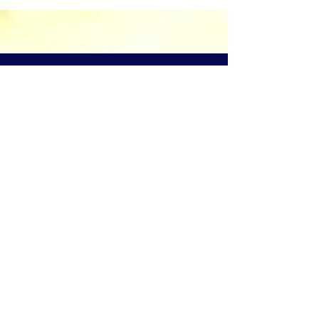
​溫哥華基督教沐恩堂
Grace Church on The
Drive
1720 Graveley Street
Vancouver BC
Canada
V5L 3B1
Tel:
(604) 254-2772
office@gcdrive.org