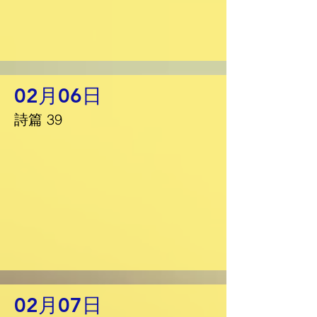
02月06日
詩篇 39
02月07日