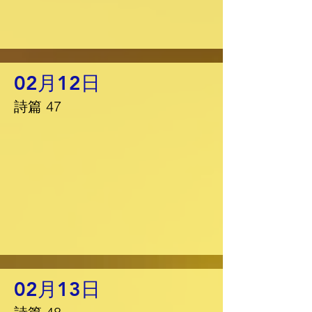
02月12日
詩篇 47
02月13日