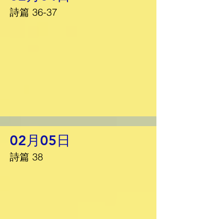
詩篇 36-37
02月05日
詩篇 38