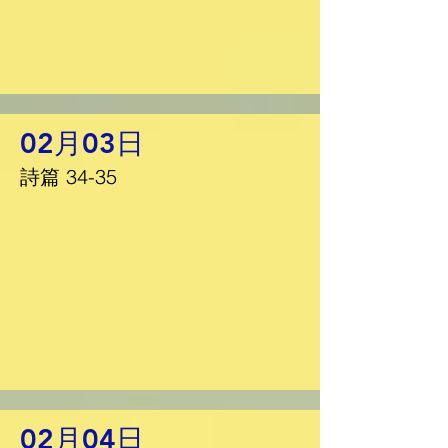
02月03日
詩篇 34-35
02月04日