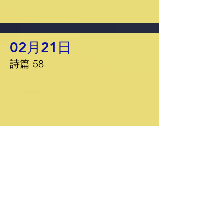
02月21日
詩篇 58
02月22日
詩篇 59