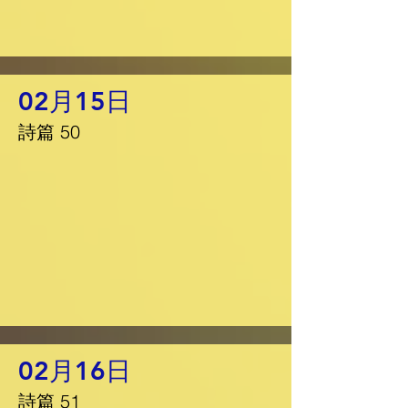
02月15日
詩篇 50
02月16日
詩篇 51