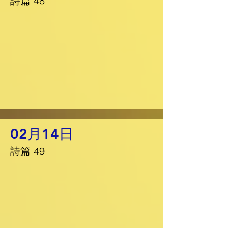
詩篇 48
02月14日
詩篇 49